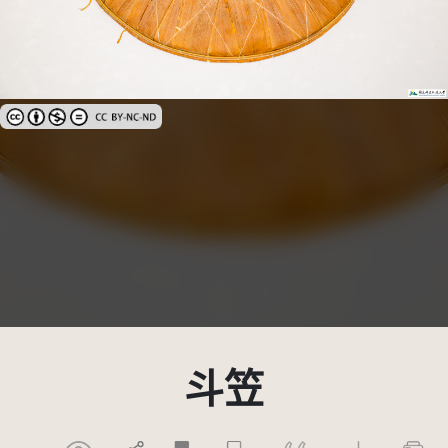
創用CC姓名標示-非商業性-禁止改作 3.0 台灣及其後版本(CC BY-NC-N
斗笠