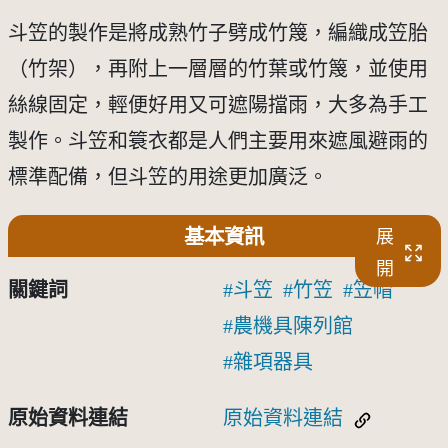
斗笠的製作是將成熟竹子劈成竹篾，編織成笠胎
（竹架），再附上一層層的竹葉或竹篾，並使用
絲線固定，輕便好用又可遮陽擋雨，大多為手工
製作。斗笠和簑衣都是人們主要用來遮風避雨的
標準配備，但斗笠的用途更加廣泛。
基本資訊
展
開
關鍵詞
斗笠
竹笠
笠帽
農機具陳列館
雜項器具
原始資料連結
原始資料連結