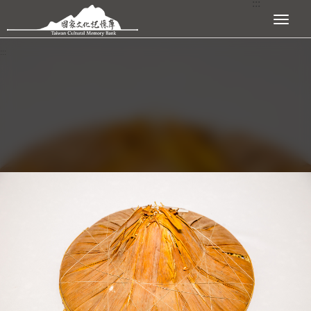
:::
跳到主要內容區塊
展開選單
:::