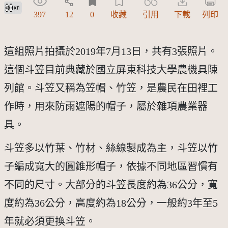
創用CC姓名標示 3.0 台灣及其後版本(CC BY 3.0 TW +)
397
12
0
收藏
引用
下載
列印
這組照片拍攝於2019年7月13日，共有3張照片。
這個斗笠目前典藏於國立屏東科技大學農機具陳
列館。斗笠又稱為笠帽、竹笠，是農民在田裡工
作時，用來防雨遮陽的帽子，屬於雜項農業器
具。
斗笠多以竹葉、竹材、絲線製成為主，斗笠以竹
子編成寬大的圓錐形帽子，依據不同地區習慣有
不同的尺寸。大部分的斗笠長度約為36公分，寬
度約為36公分，高度約為18公分，一般約3年至5
年就必須更換斗笠。