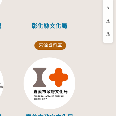
縮
預
局
彰化縣文化局
放
來源資料庫