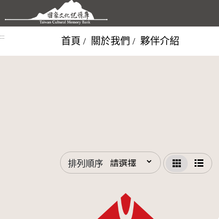
跳到主要內容區塊
:::
首頁
關於我們
夥伴介紹
圖
圖
排列順序
片
文
顯
顯
示
示