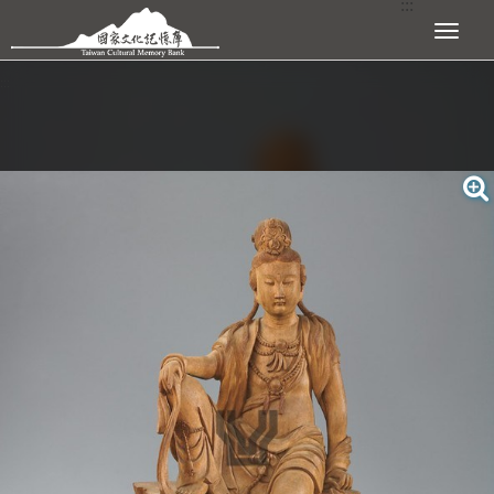
:::
跳到主要內容區塊
展開選單
:::