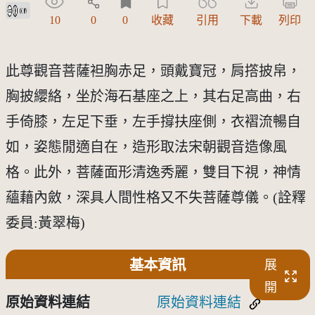
創用CC姓名標示 3.0 台灣及其後版本(CC BY 3.0 TW +)
10
0
0
收藏
引用
下載
列印
此尊觀音菩薩袒胸赤足，頭戴寶冠，肩撘披帛，
胸披纓絡，坐於海石基座之上，其右足高曲，右
手倚膝，左足下垂，左手撐扶座側，衣褶流暢自
如，姿態閒適自在，造形取法宋朝觀音造像風
格。此外，菩薩面形清逸秀麗，雙目下視，神情
蘊藉內斂，深具人間性格又不失菩薩尊儀。(詮釋
委員:黃翠梅)
基本資訊
展
開
原始資料連結
原始資料連結