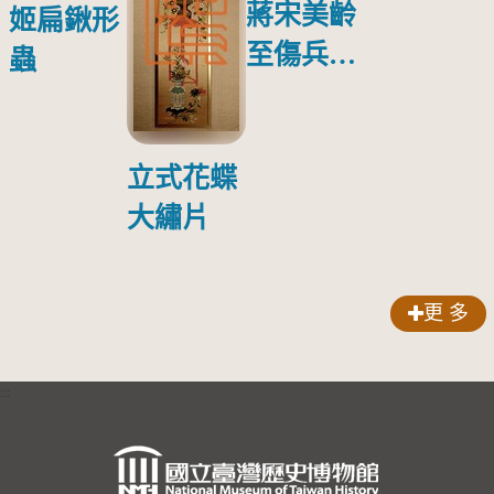
蔣宋美齡
姬扁鍬形
至傷兵醫
蟲
院探視受
傷日本戰
俘照片
立式花蝶
大繡片
更 多
:::