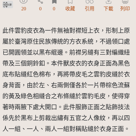
創用CC姓名標示 3.0 台灣及其後版本(CC BY 3.0 TW +)
20
0
0
收藏
引用
下載
列印
此件雲豹皮衣為一件無袖對襟短上衣，形制上原
屬於臺灣原住民族傳統的方衣系統，不過領口處
已開圓領並以黑布緄邊。前襟另縫有三對編織紐
帶及三個銅鈴釦。本件獸皮衣的衣身正面為黑色
底布貼縫紅色棉布，再將帶皮毛之雲豹皮縫於衣
身背面，由於左、右兩側僅各於一片帶棕色流蘇
的黃及綠色相縫合之布條縫於雲豹毛皮，使得穿
著時兩腋下處大開口。此件服飾正面之貼飾技法
係先於黑布上剪裁出繡有五官之人像紋，再以四
人一組、一人、兩人一組對稱貼縫於衣身正面。