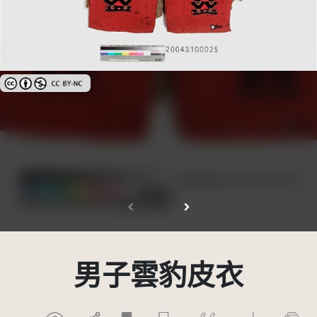
創用CC姓名標示-非商業性 3.0 台灣及其後版本(CC BY-NC 3.0 TW +)
男子雲豹皮衣