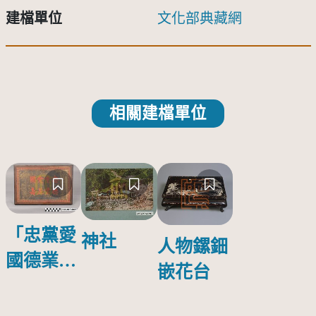
建檔單位
文化部典藏網
相關建檔單位
「忠黨愛
神社
人物鏍鈿
國德業並
嵌花台
壽」匾額