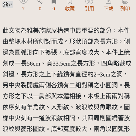
創用CC姓名標示 3.0 台灣及其後版本(CC BY 3.0 TW +)
7
0
0
收藏
引用
下載
列印
此文物為雅美族家屋構造中最重要的部分，本件
由整塊木材所刨製而成。形狀頂部為長方形，側
邊為圓弧形向下擴張，底部寬度較大。本件上緣
刻成一長56cm、寬33.5cm之長方形，四角略裁成
斜邊，長方形之上下緣鑽有直徑約2~3cm之洞，
另中央裂開處兩側各鑽有二組對稱之小圓洞。長
方形之下以一肩部與本體相接，木板上兩兩對稱
依序刻有羊角紋、人形紋、波浪紋與魚眼紋。圖
樣中央刻有一道波浪紋相隔，其四周則圍繞著波
浪紋與菱形圖紋。底部寬度較大，兩角以圓弧形