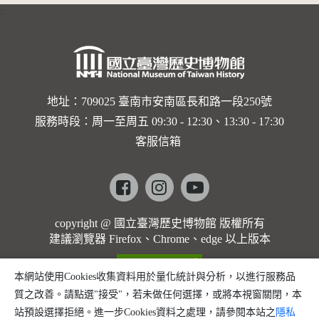
的依戀—
:::
卡穆的馬
勒大地之
歌]【對
世界與生
地址：709025 臺南市安南區長和路一段250號
服務時段：周一至周五 09:30 - 12:30、13:30 - 17:30
命的依戀
客服信箱
─卡穆的
馬勒大地
Facebook
instagram
youtube
之歌】
copyright @ 國立臺灣歷史博物館 版權所有
建議瀏覽器 Firefox、Chrome、edge 以上版本
本網站使用Cookies收集資料用於量化統計與分析，以進行服務品
質之改善。請點選"接受"，若未做任何選擇，或將本視窗關閉，本
站預設選擇拒絕。進一步Cookies資料之處理，請參閱本站之
隱私