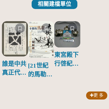
相關建檔單位
東宮殿下
行啓紀念
誰是中共
[21世紀
物銀蓋碗
真正代言
的馬勒、
人？
歌劇人
聲-對世
更 多
界與生命