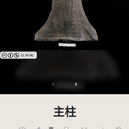
創用CC姓名標示-非商業性 3.0 台灣及其後版本(CC BY-NC 3.0 TW +)
主柱