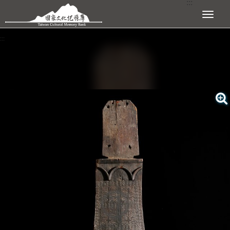
:::
跳到主要內容區塊
展開選單
:::