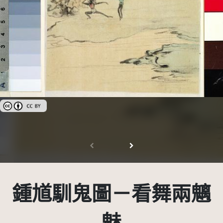
創用CC姓名標示 3.0 台灣及其後版本(CC BY 3.0 TW +)
鍾馗馴鬼圖－看舞兩魑
魅