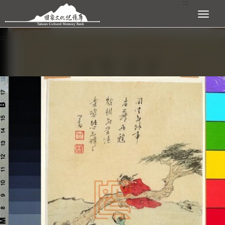
:::
跳到主要內容區塊
展開選單
:::