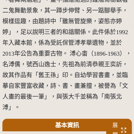
二鬼舞動景象，其一蹲步伸臂、另一踮腳舉手，
模樣逗趣，由題詩中「雖無管旋樂，姿態亦婷
婷」，足以說明三者的和諧關係。此件係於1992
年入藏本館，係為受託保管溥孝華遺物，並於
2013年公告為重要古物。 溥心畬（1896-1963），
名溥儒，號西山逸士，先祖為前清恭親王奕訢，
故其作品有「舊王孫」印。自幼學習書畫，並臨
摹自家豐富收藏，詩、書、畫兼擅，被譽為「文
人畫的最後一筆」，與張大千並稱為「南張北
溥」。
基本資訊
展