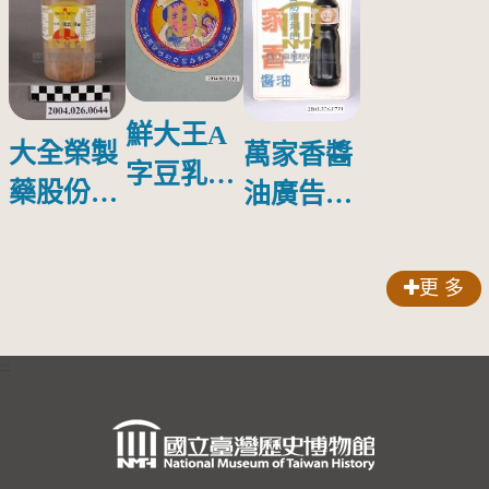
鮮大王A
大全榮製
萬家香醬
字豆乳罐
藥股份有
油廣告塑
頭圓形標
限公司出
膠牌
籤紙原稿
品索比林
更 多
錠
:::