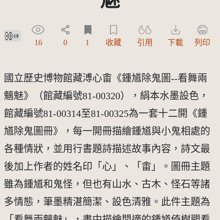
創用CC姓名標示 3.0 台灣及其後版本(CC BY 3.0 TW +)
16
0
1
收藏
引用
下載
列印
國立歷史博物館藏溥心畬《鍾馗除鬼圖--看舞兩
魑魅》（館藏編號81-00320），絹本水墨設色，
館藏編號81-00314至81-00325為一套十二開《鍾
馗除鬼圖冊》，每一開冊描繪鍾馗與小鬼相處的
各種情狀，並用行書題詩描述故事內容，詩文最
後加上作者的姓名印「心」、「畬」。圖冊主題
雖為鍾馗和鬼怪，但也有山水、古木、怪石等諸
多情態，筆墨精湛簡潔、設色清雅。此件主題為
「看舞兩魑魅」，畫中描繪閒適的鍾馗倚樹觀看