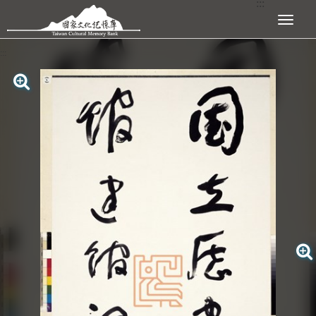
:::
跳到主要內容區塊
展開選單
:::
查看大圖