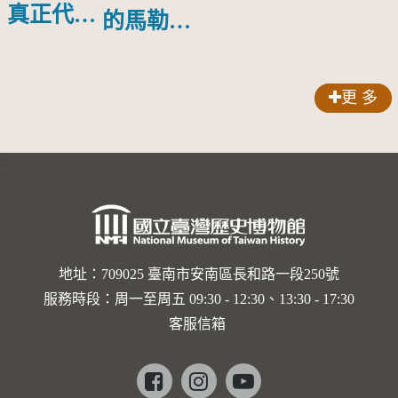
物銀蓋碗
真正代言
的馬勒、
人？
歌劇人
聲-對世
更 多
界與生命
的依戀—
:::
卡穆的馬
勒大地之
歌]【對
世界與生
地址：709025 臺南市安南區長和路一段250號
服務時段：周一至周五 09:30 - 12:30、13:30 - 17:30
命的依戀
客服信箱
─卡穆的
馬勒大地
Facebook
instagram
youtube