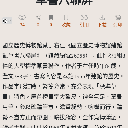
創用CC姓名標示 3.0 台灣及其後版本(CC BY 3.0 TW +)
34
0
0
收藏
引用
下載
列印
國立歷史博物館藏于右任《國立歷史博物館建館
記草書八聯屏》（館藏編號26955），此件為1組8
件的大型標準草書聯作，作者于右任時年84歲，
全文383字，書寫內容是本館1955年建館的歷史。
作品字形結體，繁簡允當，充分表現「標準草
書」特色，屏首榜書字大盈尺，神全氣足。草書
用筆，參以碑體筆意，濃重凝勢，蜿蜒而行，體
勢不盡方正而帶圓，峻拔雍容，全作寬博瀟灑，
磅礡大器。此件於1968年入藏本館，並於2012年