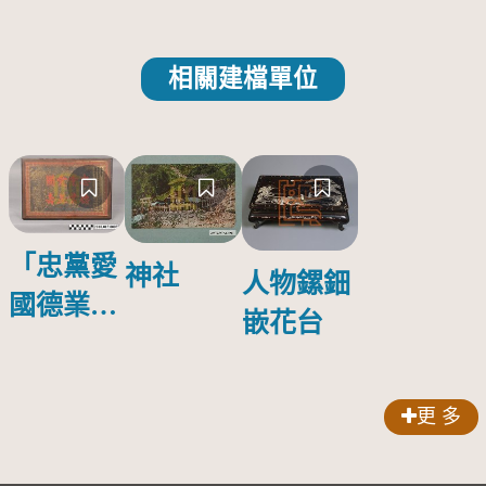
相關建檔單位
「忠黨愛
神社
人物鏍鈿
國德業並
嵌花台
壽」匾額
更 多