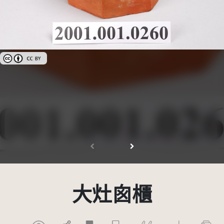
創用CC姓名標示 3.0 台灣及其後版本(CC BY 3.0 TW +)
大灶囪櫃