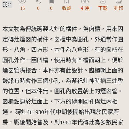
創用CC姓名標示 3.0 台灣及其後版本(CC BY 3.0 TW +)
15
0
0
收藏
引用
下載
列印
本文物為傳統磚製大灶的構件，為囪櫃，用來固
定磚灶煙囪的構件。囪櫃中為圓孔，外通常作圓
形、八角、四方形，本件為八角形。有的囪櫃在
圓孔外作一圈凹槽，使用時有凹槽面朝上，便於
煙囪管嘴接合，本件亦有此設計。囪櫃朝上面的
邊緣有時會作三個小孔，為祭祀灶神時插三炷香
的位置，但本件無。圓孔內放置朝上的煙囪管。
囪櫃黏連於灶面上，下方的磚開圓孔與灶內相
通。 磚灶在1930年代中期後開始出現於民家廚
房，戰後開始普及，到1960年代磚灶為多數民家