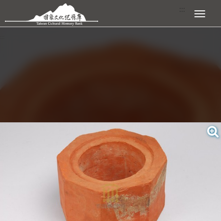
跳到主要內容區塊
:::
展開選單
:::