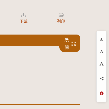
下載
列印
展
縮
開
預
放
分
問