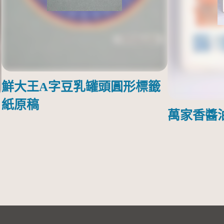
鮮大王A字豆乳罐頭圓形標籤
紙原稿
萬家香醬