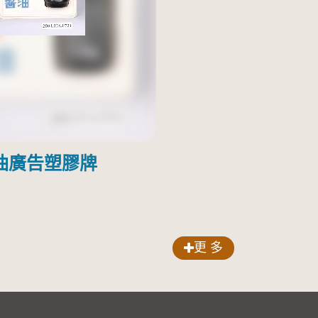
油廣告塑膠牌
更 多