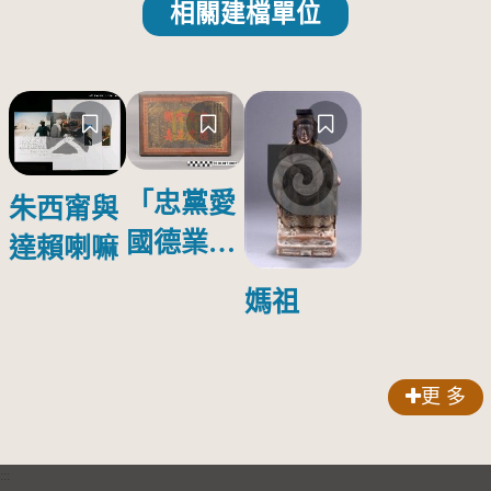
相關建檔單位
「忠黨愛
朱西甯與
國德業並
達賴喇嘛
壽」匾額
媽祖
更 多
:::