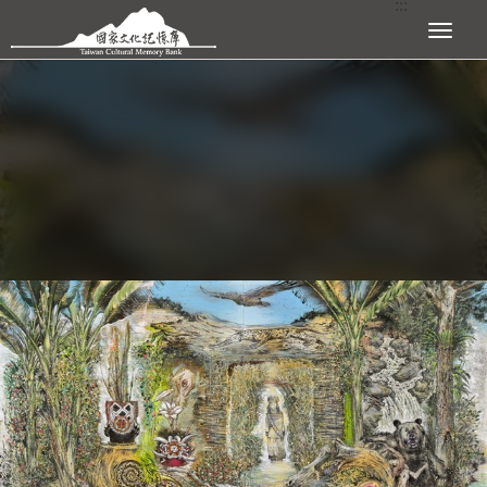
:::
跳到主要內容區塊
展開選單
:::