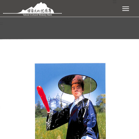
:::
跳到主要內容區塊
展開選單
:::