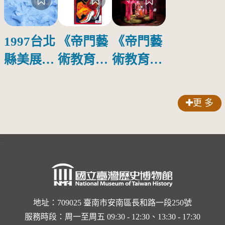
1997台北
《帝門藝
《帝門藝
縣美展
術教育基
術教育基
《河流—
金會典藏
金會典藏
新亞洲藝
圖錄
圖錄
更 多
術．台北
1999》收
1999》收
對話》畫
錄作品：
錄作品：
:::
Karel
冊台北縣
王俊傑
Appel〈無
立文化中
〈極樂世
題〉
心展件
界 螢光之
(1988)
「身軀皮
旅〉商店
地址：709025 臺南市安南區長和路一段250號
服務時段：周一至周五 09:30 - 12:30、13:30 - 17:30
層：河
版(1997)