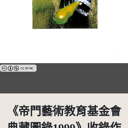
創用CC姓名標示-非商業性 3.0 台灣及其後版本(CC BY-NC 3.0 TW +)
《帝門藝術教育基金會
典藏圖錄1999》收錄作