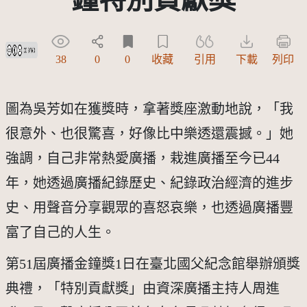
創用CC姓名標示-禁止改作 3.0 台灣及其後版本(CC BY-ND 3.0 TW +)
38
0
0
收藏
引用
下載
列印
圖為吳芳如在獲獎時，拿著獎座激動地說，「我
很意外、也很驚喜，好像比中樂透還震撼。」她
強調，自己非常熱愛廣播，栽進廣播至今已44
年，她透過廣播紀錄歷史、紀錄政治經濟的進步
史、用聲音分享觀眾的喜怒哀樂，也透過廣播豐
富了自己的人生。
第51屆廣播金鐘獎1日在臺北國父紀念館舉辦頒獎
典禮，「特別貢獻獎」由資深廣播主持人周進