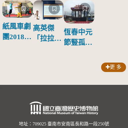
紙風車劇
高英傑
恆春中元
團2018公
「拉拉庫
節豎孤棚
益巡演 首
斯回憶」
競賽
場在鳳山
新書發表
更 多
會
:::
地址：709025 臺南市安南區長和路一段250號