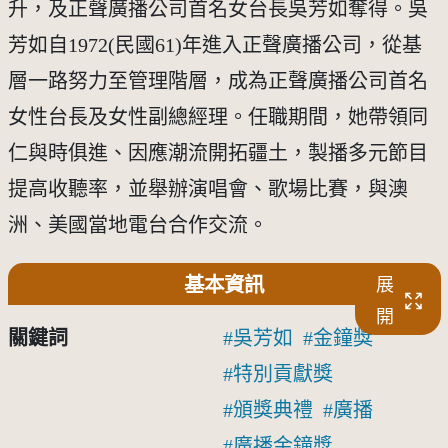
升，及正聲廣播公司首名女台長吳芳如奪得。吳
芳如自1972(民國61)年進入正聲廣播公司，從基
層一路努力至管理階層，成為正聲廣播公司首名
女性台長及女性副總經理。任職期間，她帶領同
仁與時俱進、因應潮流開拓疆土，製播多元節目
提高收聽率，並舉辦演唱會、歌場比賽，與澳
洲、美國當地電台合作交流。
基本資訊
展
開
關鍵詞
吳芳如
金鐘獎
特別貢獻獎
頒獎典禮
廣播
廣播金鐘獎