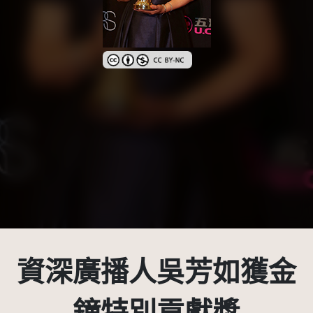
創用CC姓名標示-非商業性 3.0 台灣及其後版本
資深廣播人吳芳如獲金
鐘特別貢獻獎