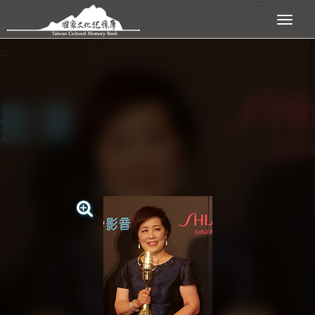
:::
跳到主要內容區塊
展開選單
:::
查看大圖