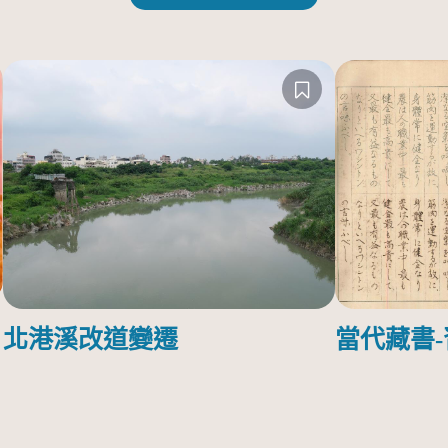
北港溪改道變遷
當代藏書