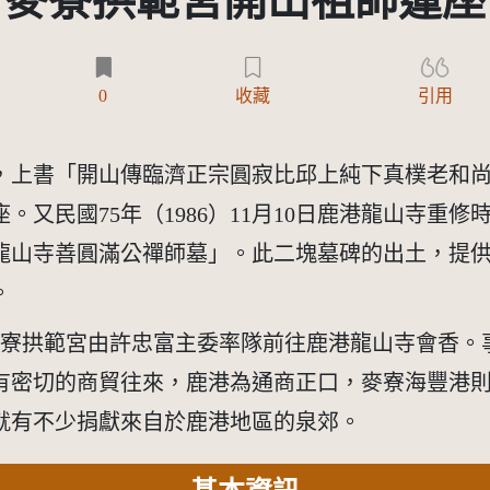
麥寮拱範宮開山祖師蓮座
0
收藏
引用
，上書「開山傳臨濟正宗圓寂比邱上純下真樸老和
。又民國75年（1986）11月10日鹿港龍山寺重
龍山寺善圓滿公禪師墓」。此二塊墓碑的出土，提
。
1）麥寮拱範宮由許忠富主委率隊前往鹿港龍山寺會香
有密切的商貿往來，鹿港為通商正口，麥寮海豐港
就有不少捐獻來自於鹿港地區的泉郊。