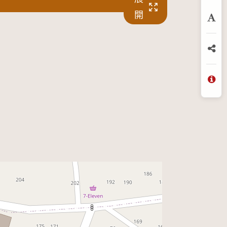
開
放
分
問