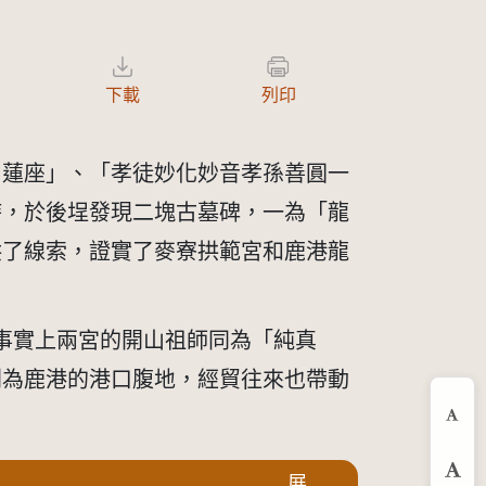
下載
列印
尚蓮座」、「孝徒妙化妙音孝孫善圓一
修時，於後埕發現二塊古墓碑，一為「龍
供了線索，證實了麥寮拱範宮和鹿港龍
。事實上兩宮的開山祖師同為「純真
則為鹿港的港口腹地，經貿往來也帶動
縮
展
預