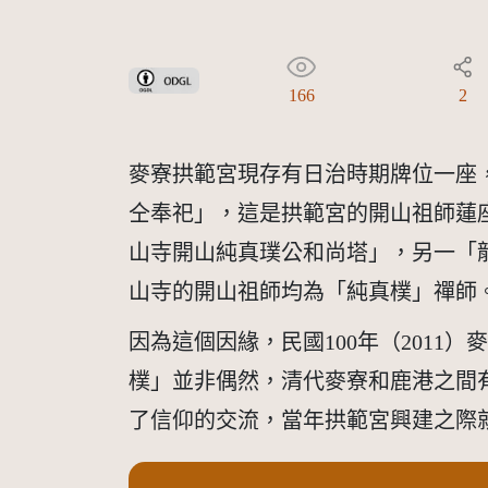
政府資料開放授權條款-第1版(OGDL 1.0)
166
2
麥寮拱範宮現存有日治時期牌位一座
仝奉祀」，這是拱範宮的開山祖師蓮座
山寺開山純真璞公和尚塔」，另一「
山寺的開山祖師均為「純真樸」禪師
因為這個因緣，民國100年（201
樸」並非偶然，清代麥寮和鹿港之間
了信仰的交流，當年拱範宮興建之際