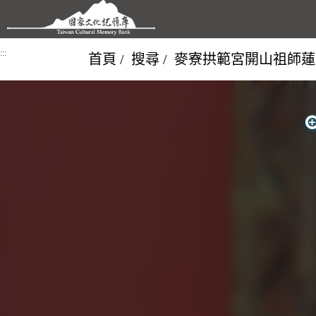
跳到主要內容區塊
:::
首頁
搜尋
麥寮拱範宮開山祖師蓮