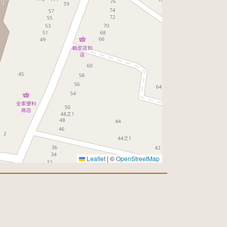
Leaflet
|
©
OpenStreetMap