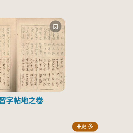
-習字帖地之卷
更 多