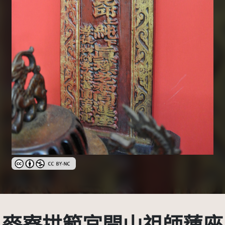
創用CC姓名標示-非商業性 3.0 台灣及其後版本(CC BY-NC 3.0 TW +