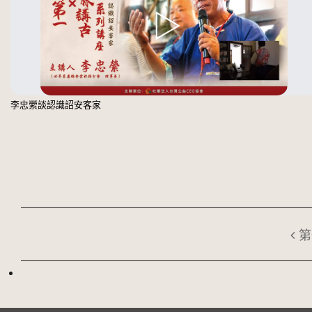
李忠縈談認識詔安客家
第