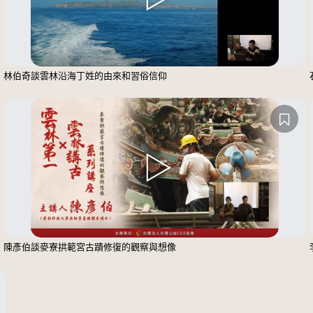
林伯奇談雲林沿海丁姓的由來和習俗信仰
陳彥伯談麥寮拱範宮古蹟修復的觀察與想像