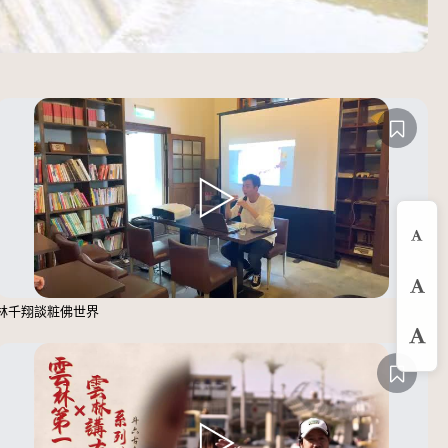
縮
預
林千翔談粧佛世界
放