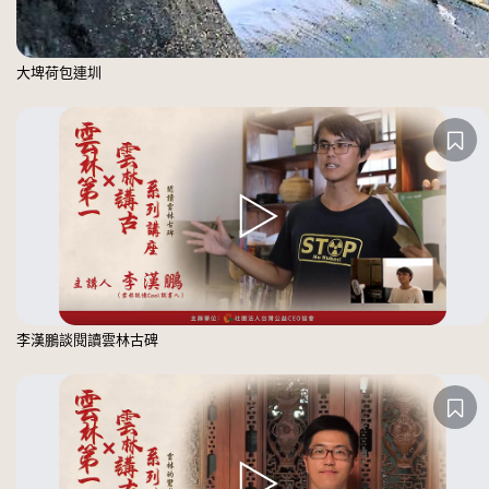
大埤荷包連圳
李漢鵬談閱讀雲林古碑