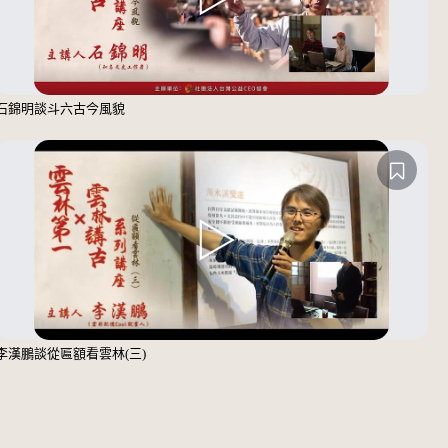
石錦明談斗六古今風貌
李漢鵬談從匾額看雲林(三)