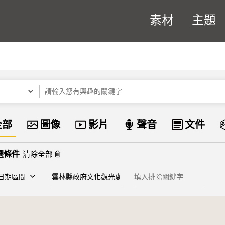
素材
主題
關鍵字
資料類型
全部
圖像
影片
聲音
文件
清除全部
建檔單位
排除關鍵字
日期區間