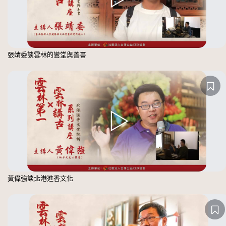
張靖委談雲林的鸞堂與善書
黃偉強談北港進香文化