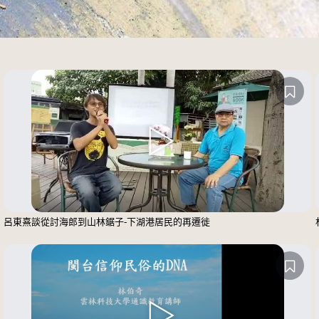
呂東熹談從討海郎到山林鋸子-下湖港居民的再遷徙