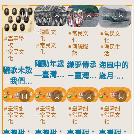
運動文
關
常民文
常民文
關
關
化
高等學
鍵
關
化
化
鍵
鍵
常民文
校
詞
鍵
傳統服
漁民生
詞
詞
化
常民文
詞
飾
活
化
躍動年歲
織夢傳承
海風中的
驪歌未散
—臺灣運
－臺灣原
歲月-臺
—我們的
動參與者
住民族的
灣漁民的
畢業紀念
的身影與
服飾文化
日常與傳
記憶
承
臺灣甜
臺灣甜
臺灣甜
臺灣甜
關
關
關
關
常民文
常民文
常民文
常民文
鍵
鍵
鍵
鍵
化
化
化
化
詞
詞
詞
詞
臺灣甜：
臺灣甜：
臺灣甜：
臺灣甜：