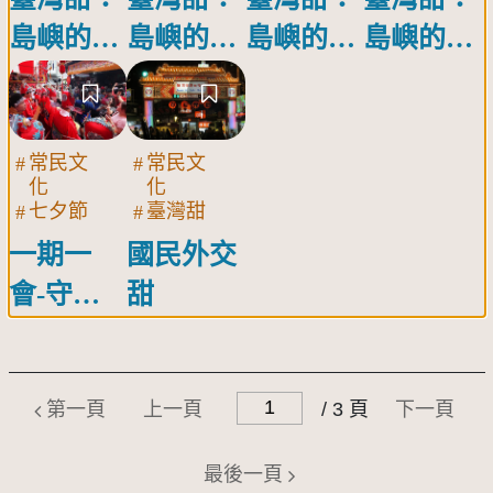
島嶼的甜
島嶼的甜
島嶼的甜
島嶼的甜
蜜滋味一
蜜滋味一
蜜滋味一
蜜滋味
「刻在我
「舌尖上
「臺灣甜
心裡的甜
的富庶滋
與它的產
常民文
常民文
關
關
化
化
鍵
鍵
蜜」
味」
地」
臺灣甜
七夕節
詞
詞
國民外交
一期一
甜
會-守護
之神七娘
媽
第一頁
上一頁
/ 3 頁
下一頁
最後一頁