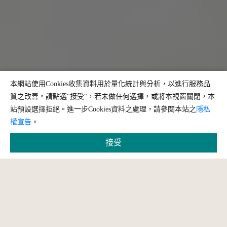
本網站使用Cookies收集資料用於量化統計與分析，以進行服務品
質之改善。請點選"接受"，若未做任何選擇，或將本視窗關閉，本
站預設選擇拒絕。進一步Cookies資料之處理，請參閱本站之
隱私
權宣告
。
接受
縮小字體
預設字體大小
放大字體
問題回報
更多相關資訊