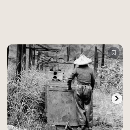
場，如此的礦業生產系統在此簡稱為「礦
住
務」。從礦主的開礦廢礦、文資保存到煤礦博
帶
物館設立等業務，以及男女礦工在坑內外的工
展
作事務，如此「礦務」的記憶乘載了過去礦村
工
堆滿煤炭的產業地景，更可感受到採礦工作的
密
艱辛與危險。
部