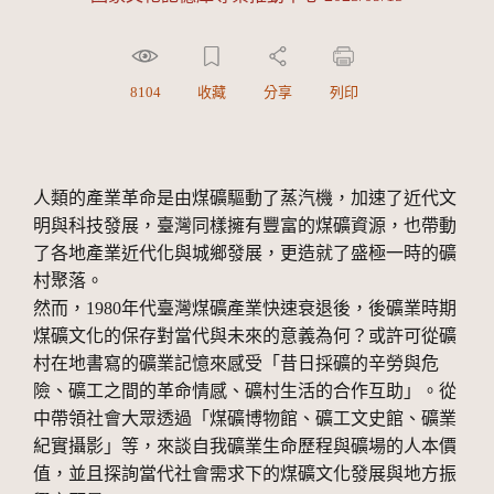
8104
收藏
分享
列印
人類的產業革命是由煤礦驅動了蒸汽機，加速了近代文
明與科技發展，臺灣同樣擁有豐富的煤礦資源，也帶動
了各地產業近代化與城鄉發展，更造就了盛極一時的礦
村聚落。
然而，1980年代臺灣煤礦產業快速衰退後，後礦業時期
煤礦文化的保存對當代與未來的意義為何？或許可從礦
村在地書寫的礦業記憶來感受「昔日採礦的辛勞與危
險、礦工之間的革命情感、礦村生活的合作互助」。從
中帶領社會大眾透過「煤礦博物館、礦工文史館、礦業
紀實攝影」等，來談自我礦業生命歷程與礦場的人本價
值，並且探詢當代社會需求下的煤礦文化發展與地方振