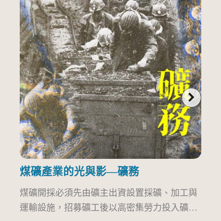
煤礦產業的光與影—礦務
煤礦開採必須先由礦主出資設置採礦、加工與
煤
運輸設施，招募礦工後以高密集勞力投入礦
不