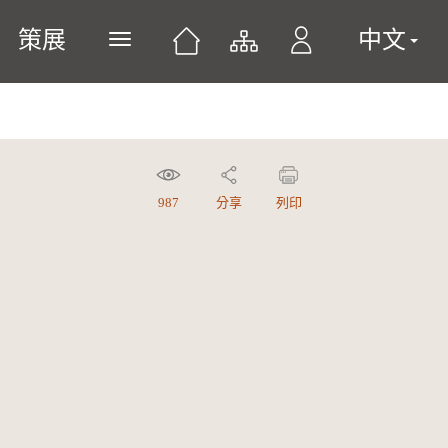
策展
中文
展開或關閉主選單
987
分享
列印