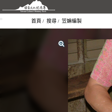
跳到主要內容區塊
:::
首頁
搜尋
笠嫲編製