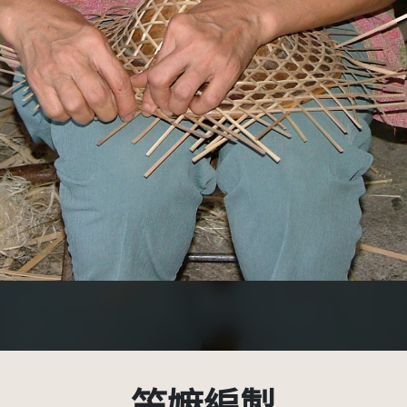
示-非商業性 3.0 台灣及其後版本(CC BY-NC 3.0 TW +)