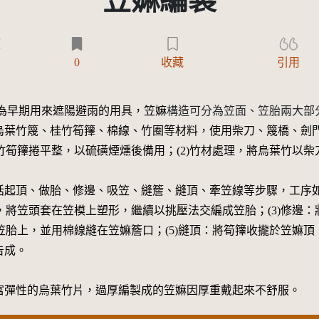
笠嫲編製
)
0
收藏
引用
為早期用來遮陽避雨的用具，笠嫲
構造可分為笠面、笠胎兩大部
烏葉竹篾、桂竹筍籜、棉線、竹圈等材料，使用柴刀、篾橋、劍
桂竹筍籜捲平整，以硫磺煙燻後備用；(2)竹材處理，將烏葉竹以
括起頂、做胎、修邊、吸笠、縫簷、縫頂、牽笠線等步驟，工序如
製，將笠頭套在笠模上塑形，繼續以挑壓法交編成笠胎；(3)修邊
笠胎上，並用棉線縫在笠嫲簷口；(5)縫頂：將筍籜收攏於笠嫲頂
告成。
富彈性的烏葉竹片，過厚編製成的笠嫲因厚重戴起來不舒服。