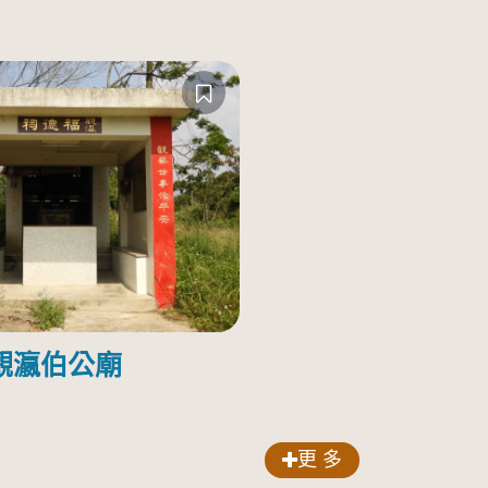
觀瀛伯公廟
更 多