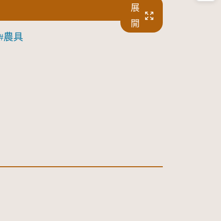
展
開
農具