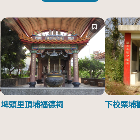
埤頭里頂埔福德祠
下校栗埔