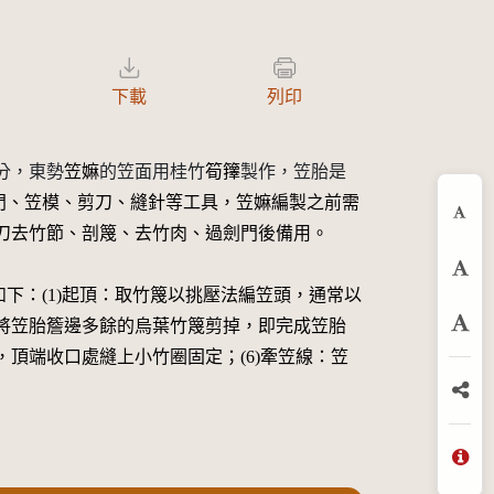
下載
列印
分，東勢
笠嫲
的笠面用桂竹
筍籜
製作，笠胎是
門、笠模、剪刀、縫針等工具，笠嫲編製之前需
縮
柴刀去竹節、剖篾、去竹肉、過劍門後備用。
預
下：(1)起頂：取竹篾以挑壓法編笠頭，通常以
：將笠胎簷邊多餘的烏葉竹篾剪掉，即完成笠胎
放
，頂端收口處縫上小竹圈固定；(6)牽笠線：笠
分
問