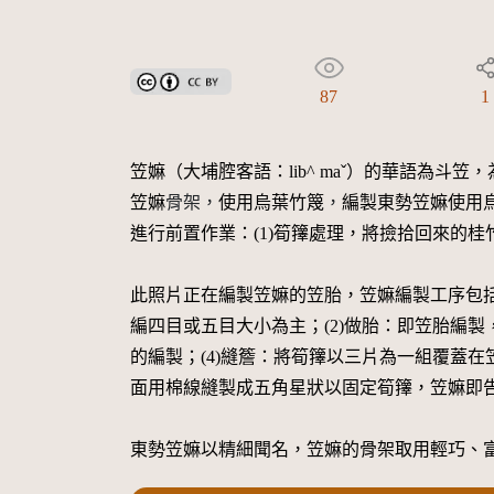
創用CC姓名標示 3.0 台灣及其後版本(CC BY 3.0 TW +
87
1
笠嫲
（大埔腔客語：
lib^ maˇ
）
的華語為斗笠，
笠嫲
骨架，
使用烏葉竹篾
，
編製東勢笠嫲使用
進行前置作業：(1)筍籜處理，將撿拾回來的
此照片正在編製笠嫲的
笠胎，
笠嫲編製工序包
編四目或五目大小為主；(2)做胎：即笠胎編
的編製；(4)縫簷：將筍籜以三片為一組覆蓋在
面用棉線縫製成五角星狀以固定筍籜，笠嫲即
東勢笠嫲以精細聞名，笠嫲的骨架取用輕巧、