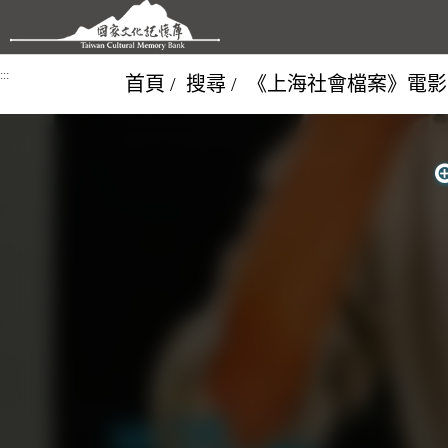
跳到主要內容區塊
:::
首頁
搜尋
《上海社會檔案》電影