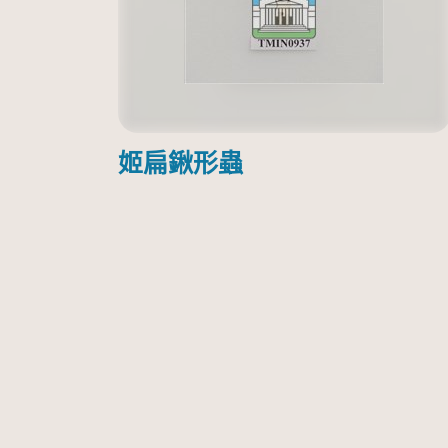
姬扁鍬形蟲