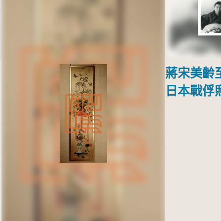
蔣宋美齡
日本戰俘