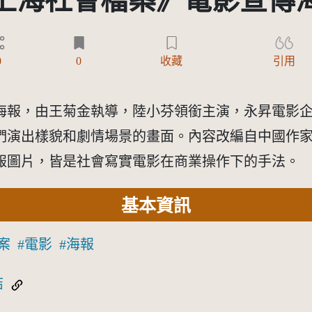
上海社會檔案》電影宣傳
0
0
收藏
引用
海報，由王菊金執導，陸小芬領銜主演，永昇電影
們演出樣貌和劇情場景的畫面。內容改編自中國作
報圖片，皆是社會寫實電影在商業操作下的手法。
基本資訊
案
電影
海報
結