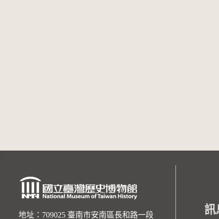
:::
訊
地址：709025 臺南市安南區長和路一段