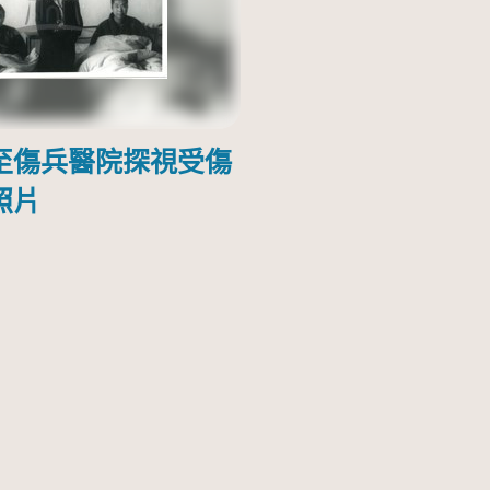
至傷兵醫院探視受傷
照片