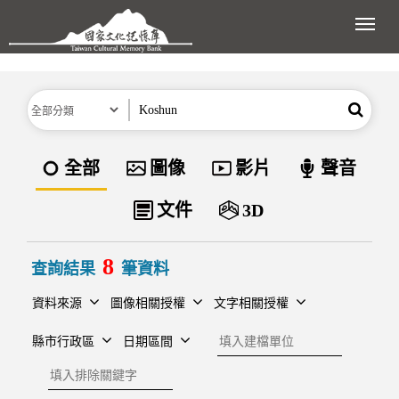
跳到主要內容區塊
展開
分類
關鍵字
搜尋
資料類型
全部
圖像
影片
聲音
文件
3D
8
查詢結果
筆資料
資料來源
圖像相關授權
文字相關授權
建檔單位
縣市行政區
日期區間
排除關鍵字