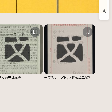
預
放
男女vs天堂極樂
無題名：1.少吃；2.晚餐與早餐對調……；3.主副食對調……；4.多運動