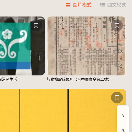
圖片模式
圖文模式
臺灣常民生活
飲食物取締規則（台中廳廳令第二號）
縮