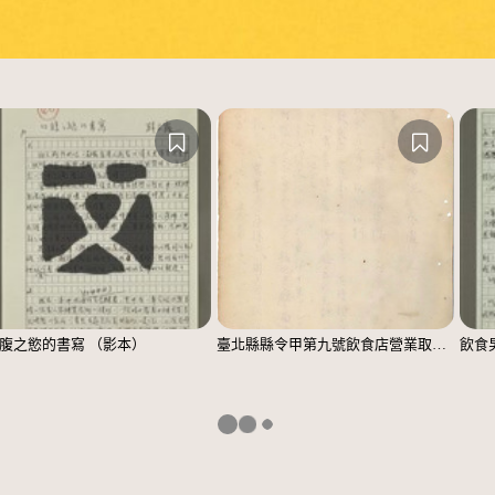
腹之慾的書寫 （影本）
臺北縣縣令甲第九號飲食店營業取締規則
飲食