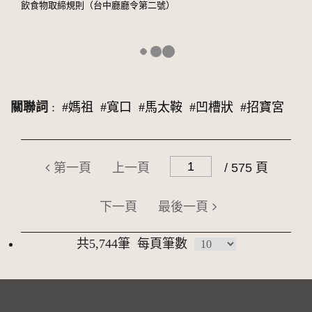
飲食物取締規則（台中廳廳令第二號）
關聯詞
:
#媽祖
#寬口
#馬太鞍
#凹槽狀
#招寶宮
第一頁
上一頁
/ 575 頁
下一頁
最後一頁
共5,744筆
每頁筆數