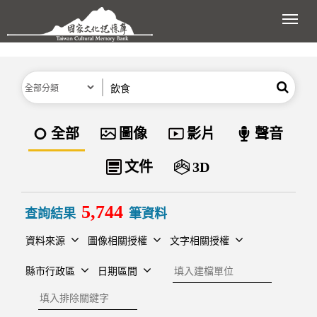
跳到主要內容區塊
展開
分類
關鍵字
搜尋
資料類型
全部
圖像
影片
聲音
文件
3D
5,744
查詢結果
筆資料
資料來源
圖像相關授權
文字相關授權
建檔單位
縣市行政區
日期區間
排除關鍵字