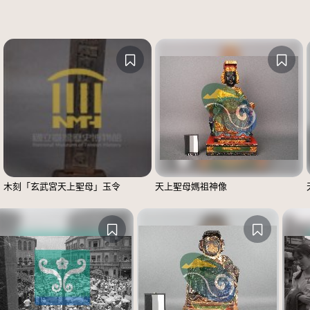
木刻「玄武宮天上聖母」玉令
天上聖母媽祖神像