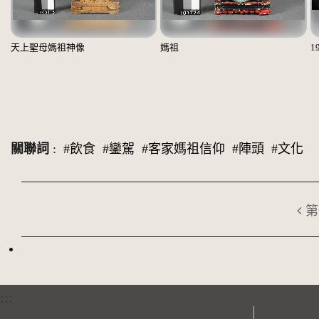
天上聖母媽祖神像
媽祖
1
關聯詞
:
#飲食
#鑾駕
#客家媽祖信仰
#陣頭
#文化
第
:::