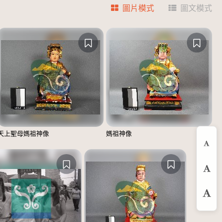
圖片模式
圖文模式
天上聖母媽祖神像
媽祖神像
縮
預
放