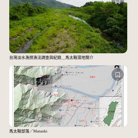
台灣淡水漁撈漁法調查與紀錄＿馬太鞍濕地簡介
馬太鞍部落／Matanki