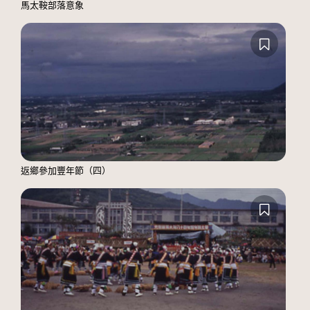
馬太鞍部落意象
返鄉參加豐年節（四）