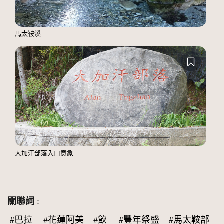
馬太鞍溪
大加汗部落入口意象
關聯詞
:
#巴拉
#花蓮阿美
#飲
#豐年祭盛
#馬太鞍部