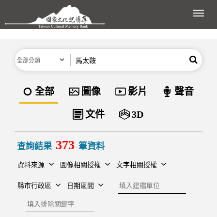
跳到主要內容區塊
展開
分類
關鍵字
搜尋
資料類型
全部
圖像
影片
聲音
文件
3D
373
查詢結果
筆資料
資料來源
圖像相關授權
文字相關授權
建檔單位
縣市行政區
日期區間
排除關鍵字