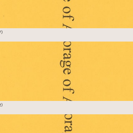
（7）
（2）