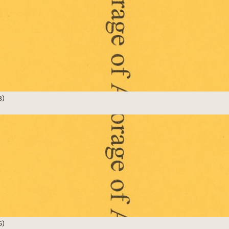
（8）
（6）