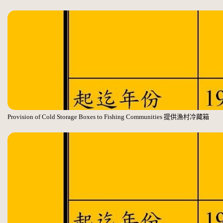
Provision of Cold Storage Boxes to Fishing Communities 提供漁村冷藏箱