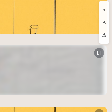
縮
預
放