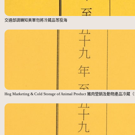
交通部請轉知美軍勿將冷藏品等投海
Hog Marketing & Cold Storage of Animal Product 豬肉營銷及動物產品冷藏