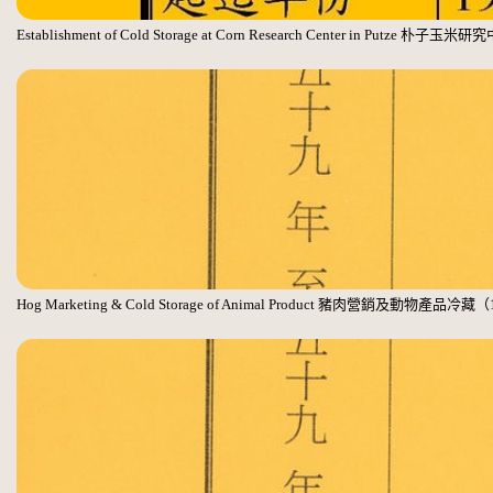
Establishment of Cold Storage at Corn Research Center in Putz
Hog Marketing & Cold Storage of Animal Product 豬肉營銷及動物產品冷藏