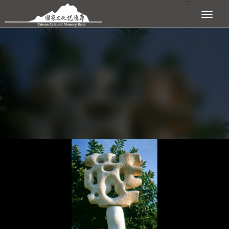
:::
跳到主要內容區塊
展開選單
:::