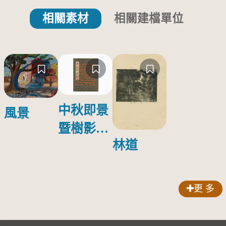
相關素材
相關建檔單位
中秋即景
風景
暨樹影婆
林道
娑輯冊
更 多
:::