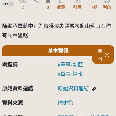
創用CC姓名標示-非商業性 3.0 台灣及其後版本(CC BY-NC 3.0 TW +)
2
0
0
收藏
引用
下載
列印
陳繼承電蔣中正劉峙獲報裏羅城灰旗山蘇山石均
有共軍盤踞
基本資訊
展
開
關鍵詞
軍事-剿匪
軍事-情報
原始資料連結
原始資料連結
資料來源
國史館