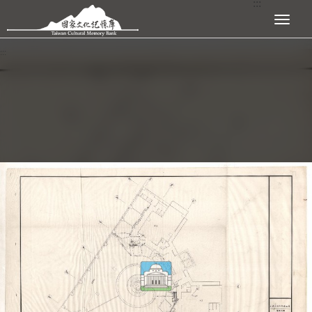
:::
跳到主要內容區塊
展開選單
:::