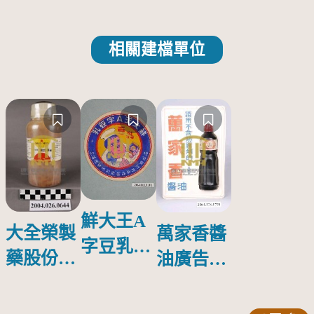
相關建檔單位
鮮大王A
大全榮製
萬家香醬
字豆乳罐
藥股份有
油廣告塑
頭圓形標
限公司出
膠牌
籤紙原稿
品索比林