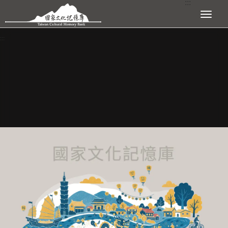
:::
跳到主要內容區塊
展開選單
:::