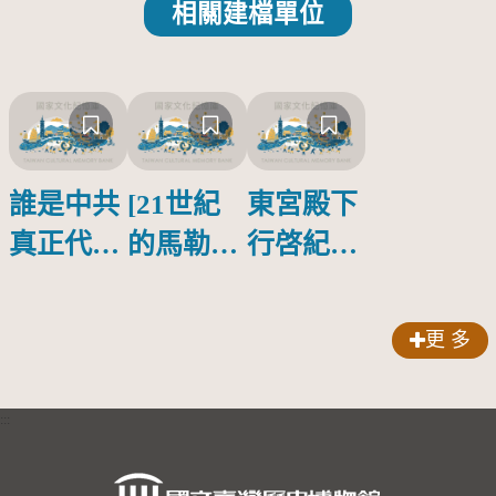
相關建檔單位
誰是中共
[21世紀
東宮殿下
真正代言
的馬勒、
行啓紀念
人？
歌劇人
物銀蓋碗
聲-對世
更 多
界與生命
的依戀—
:::
卡穆的馬
勒大地之