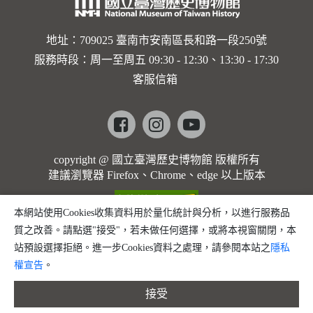
歌]【對
世界與生
地址：709025 臺南市安南區長和路一段250號
服務時段：周一至周五 09:30 - 12:30、13:30 - 17:30
命的依戀
客服信箱
─卡穆的
馬勒大地
Facebook
instagram
youtube
之歌】
copyright @ 國立臺灣歷史博物館 版權所有
建議瀏覽器 Firefox、Chrome、edge 以上版本
本網站使用Cookies收集資料用於量化統計與分析，以進行服務品
質之改善。請點選"接受"，若未做任何選擇，或將本視窗關閉，本
站預設選擇拒絕。進一步Cookies資料之處理，請參閱本站之
隱私
權宣告
。
接受
縮小字體
預設字體大小
放大字體
分享
問題回報