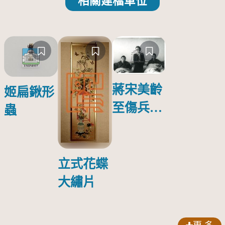
相關建檔單位
蔣宋美齡
姬扁鍬形
至傷兵醫
蟲
院探視受
傷日本戰
俘照片
立式花蝶
大繡片