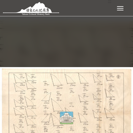
:::
跳到主要內容區塊
展開選單
:::