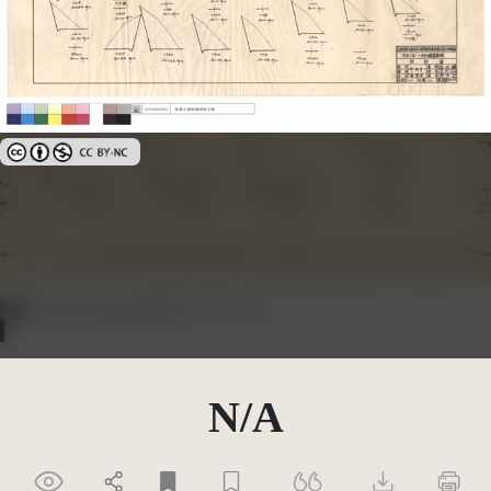
創用CC姓名標示-非商業性 3.0 台灣及其後版本(CC BY-NC 3.0 TW +)
N/A