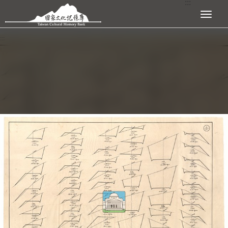
:::
跳到主要內容區塊
展開選單
:::