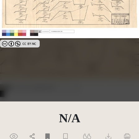
創用CC姓名標示-非商業性 3.0 台灣及其後版本(CC BY-NC 3.0 TW +)
N/A