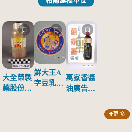
相關建檔單位
鮮大王A
大全榮製
萬家香醬
字豆乳罐
藥股份有
油廣告塑
頭圓形標
限公司出
膠牌
籤紙原稿
品索比林
更 多
錠