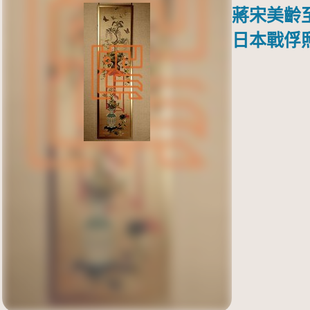
蔣宋美齡
日本戰俘