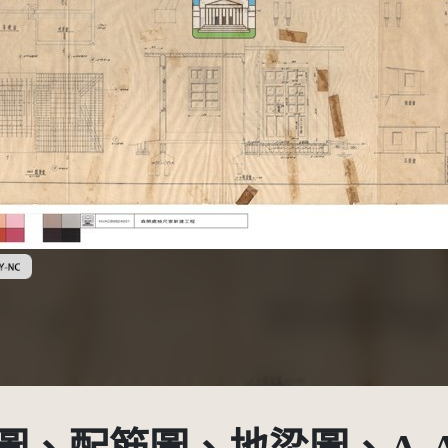
創用CC姓名標示-非商業性 3.0 台灣及其後版本(CC BY-NC 3.0 TW +)