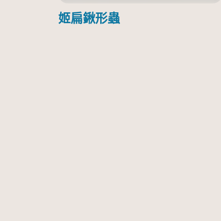
姬扁鍬形蟲