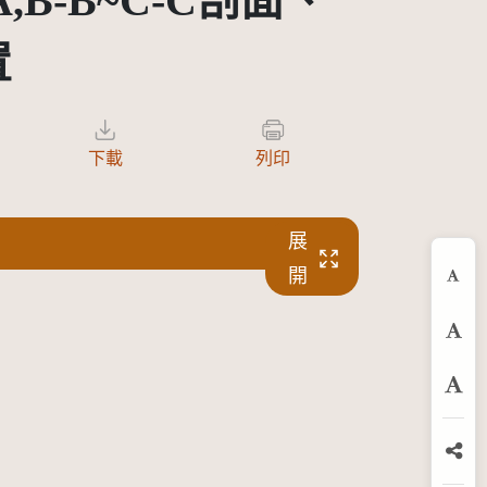
B-B~C-C剖面、
置
下載
列印
展
開
縮
預
放
分