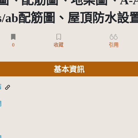
、配筋圖、地梁圖、A-A,
s/ab配筋圖、屋頂防水設
0
收藏
引用
基本資訊
結
網