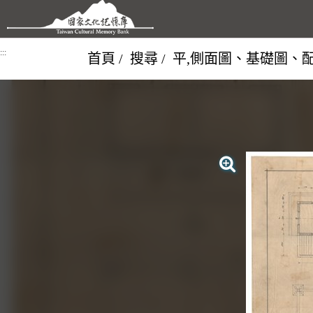
跳到主要內容區塊
:::
首頁
搜尋
平,側面圖、基礎圖、配筋