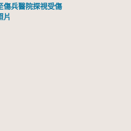
至傷兵醫院探視受傷
照片