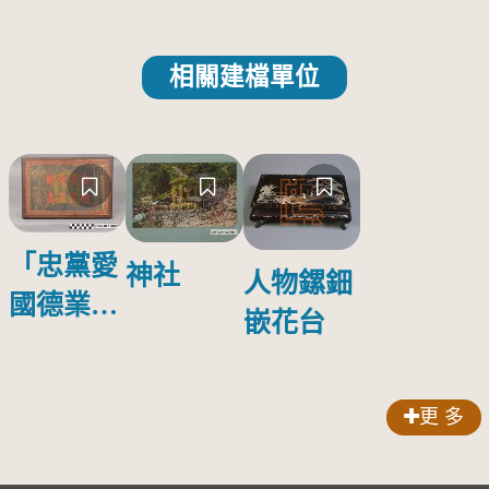
相關建檔單位
「忠黨愛
神社
人物鏍鈿
國德業並
嵌花台
壽」匾額
更 多