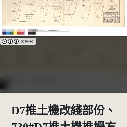
創用CC姓名標示-非商業性 3.0 台灣及其後版本(CC BY-NC 3.0 TW +)
D7推土機改綫部份、
730#D7推土機推坍方