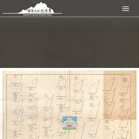
:::
跳到主要內容區塊
展開選單
:::