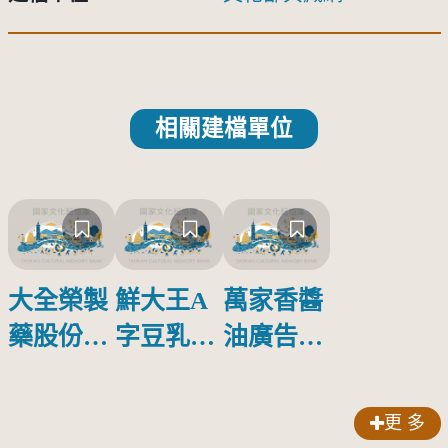
相關建檔單位
大全榮製
鮮大王A
萬家香醬
藥股份有
字豆乳罐
油廣告塑
限公司出
頭圓形標
膠牌
品索比林
籤紙原稿
更 多
錠