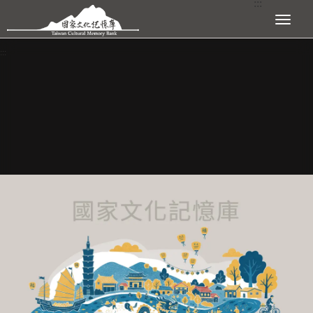
:::
跳到主要內容區塊
展開選單
:::