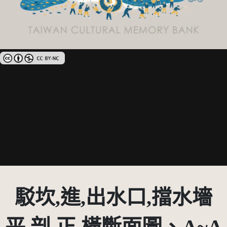
創用CC姓名標示-非商業性 3.0 台灣及其後版本(CC BY-NC 3.0 TW +)
駁坎,進,出水口,擋水墻
平,剖,正,橫斷面圖、A~A