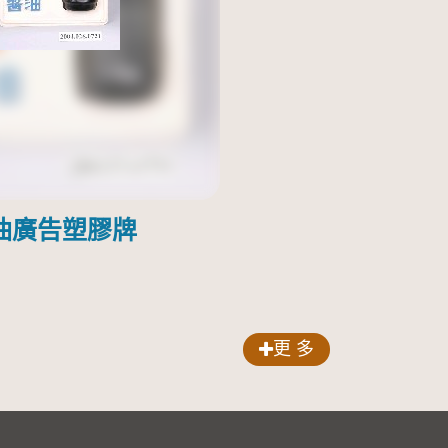
油廣告塑膠牌
更 多