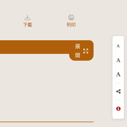
下載
列印
展
縮
開
預
放
分
問