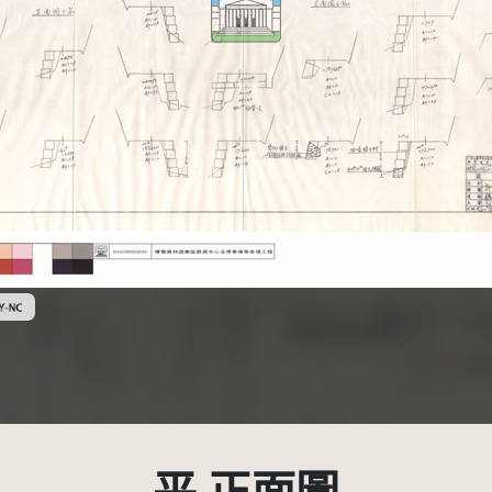
創用CC姓名標示-非商業性 3.0 台灣及其後版本(CC BY-NC 3.0 TW +)