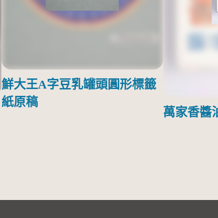
鮮大王A字豆乳罐頭圓形標籤
紙原稿
萬家香醬