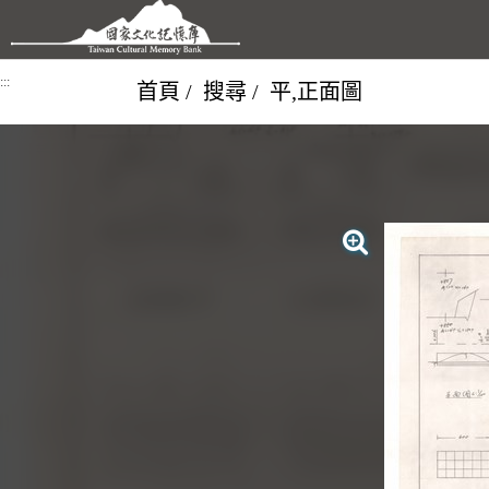
跳到主要內容區塊
:::
首頁
搜尋
平,正面圖