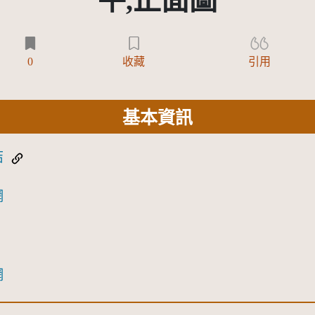
平,正面圖
0
收藏
引用
基本資訊
結
網
網