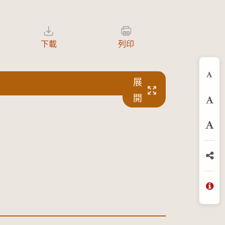
下載
列印
縮
展
開
預
放
分
問