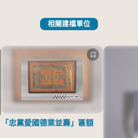
相關建檔單位
「忠黨愛國德業並壽」匾額