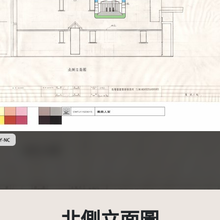
創用CC姓名標示-非商業性 3.0 台灣及其後版本(CC BY-NC 3.0 TW +)