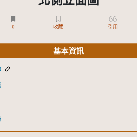
北側立面圖
0
收藏
引用
基本資訊
結
網
網