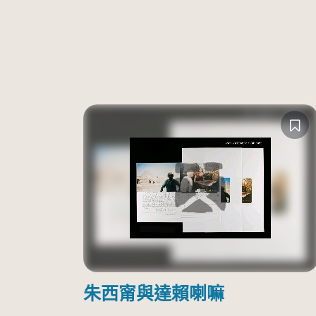
朱西甯與達賴喇嘛