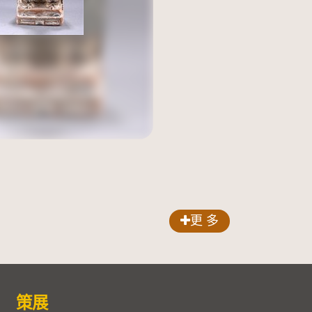
更 多
策展