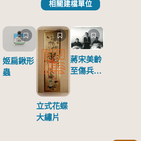
相關建檔單位
蔣宋美齡
姬扁鍬形
至傷兵醫
蟲
院探視受
傷日本戰
俘照片
立式花蝶
大繡片