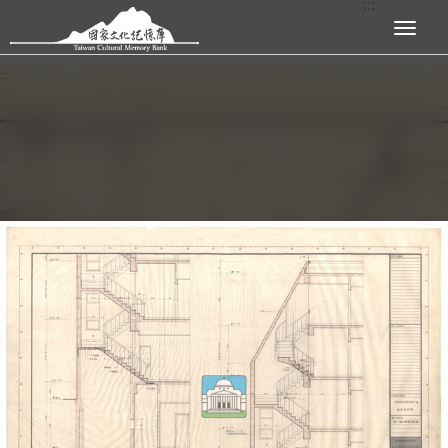
:::
跳到主要內容區塊
展開選單
:::