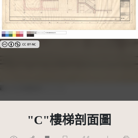
創用CC姓名標示-非商業性 3.0 台灣及其後版本(CC BY-NC 3.0 TW +)
"C"樓梯剖面圖