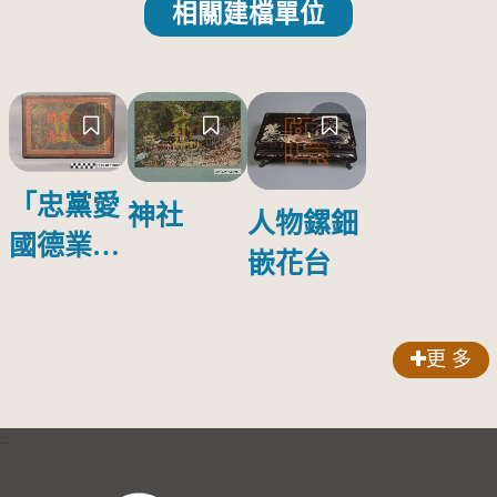
相關建檔單位
「忠黨愛
神社
人物鏍鈿
國德業並
嵌花台
壽」匾額
更 多
:::