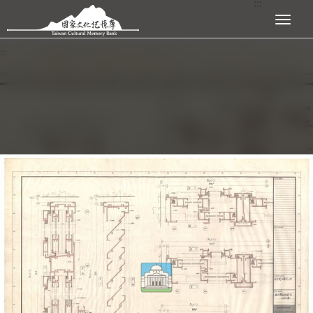
:::
跳到主要內容區塊
展開選單
:::