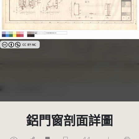
創用CC姓名標示-非商業性 3.0 台灣及其後版本(CC BY-NC 3.0 TW +)
鋁門窗剖面詳圖