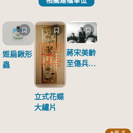
相關建檔單位
蔣宋美齡
姬扁鍬形
至傷兵醫
蟲
院探視受
傷日本戰
俘照片
立式花蝶
大繡片