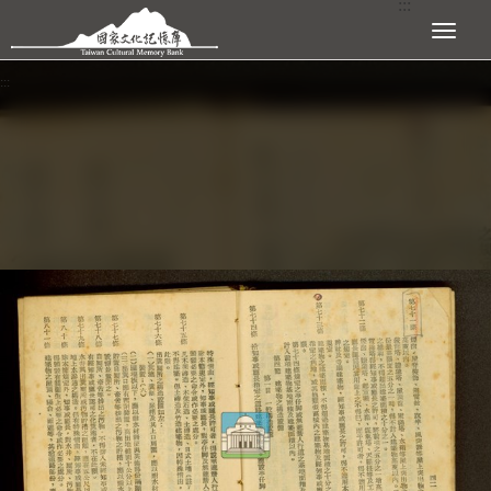
:::
跳到主要內容區塊
展開選單
:::