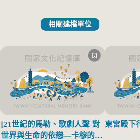
相關建檔單位
[21世紀的馬勒、歌劇人聲-對
東宮殿下
世界與生命的依戀—卡穆的馬