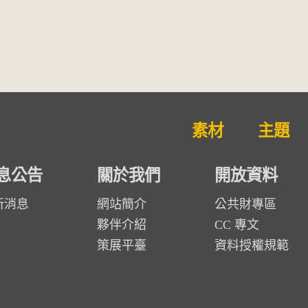
勒大地之歌]【對世界與生命
的依戀─卡穆的馬勒大地之
歌】
素材
主題
息公告
關於我們
開放資料
新消息
網站簡介
公共財專區
夥伴介紹
CC 專文
策展平臺
資料授權規範