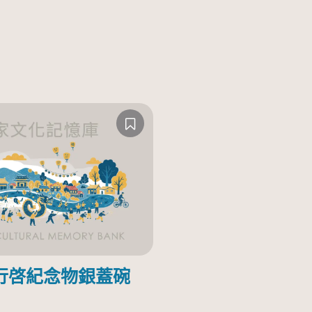
行啓紀念物銀蓋碗