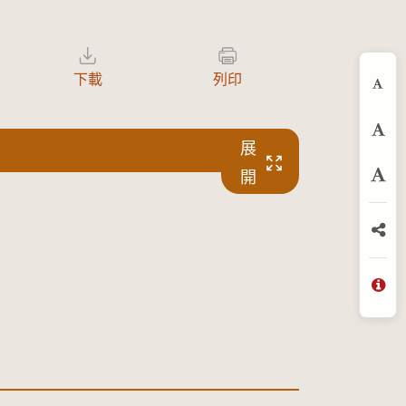
下載
列印
縮
預
展
開
放
分
問