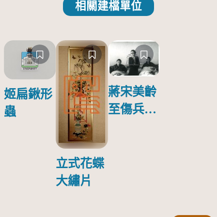
相關建檔單位
蔣宋美齡
姬扁鍬形
至傷兵醫
蟲
院探視受
傷日本戰
俘照片
立式花蝶
大繡片