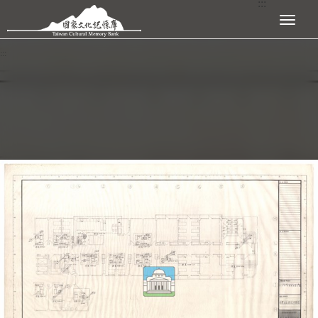
:::
跳到主要內容區塊
展開選單
:::