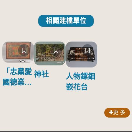
相關建檔單位
「忠黨愛
神社
人物鏍鈿
國德業並
嵌花台
壽」匾額
更 多