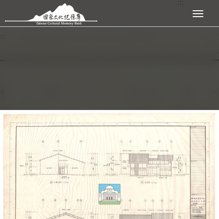
:::
跳到主要內容區塊
展開選單
:::