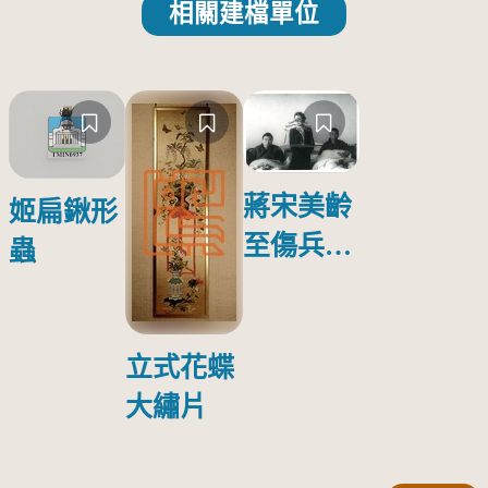
相關建檔單位
蔣宋美齡
姬扁鍬形
至傷兵醫
蟲
院探視受
傷日本戰
俘照片
立式花蝶
大繡片