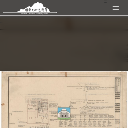
:::
跳到主要內容區塊
展開選單
:::