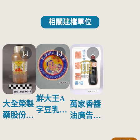
相關建檔單位
鮮大王A
大全榮製
萬家香醬
字豆乳罐
藥股份有
油廣告塑
頭圓形標
限公司出
膠牌
籤紙原稿
品索比林