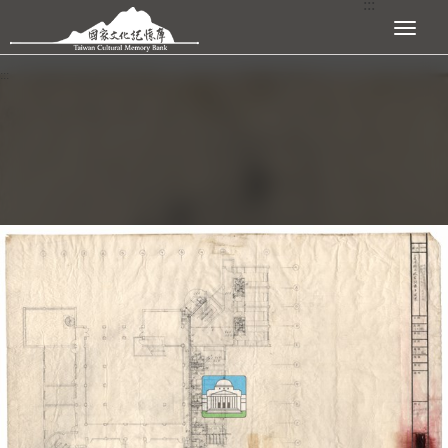
:::
跳到主要內容區塊
展開選單
:::