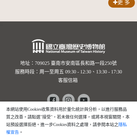
更 多
錠
:::
地址：709025 臺南市安南區長和路一段250號
服務時段：周一至周五 09:30 - 12:30、13:30 - 17:30
客服信箱
Facebook
instagram
youtube
本網站使用Cookies收集資料用於量化統計與分析，以進行服務品
copyright @ 國立臺灣歷史博物館 版權所有
質之改善。請點選"接受"，若未做任何選擇，或將本視窗關閉，本
建議瀏覽器 Firefox、Chrome、edge 以上版本
站預設選擇拒絕。進一步Cookies資料之處理，請參閱本站之
隱私
權宣告
。