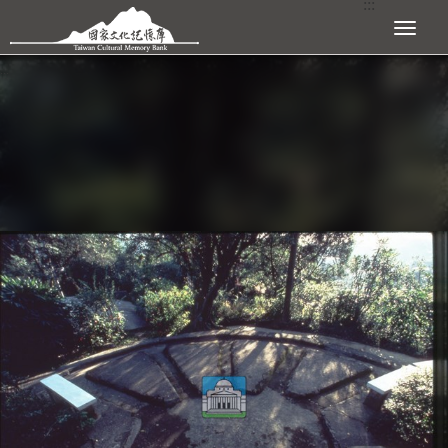
:::
跳到主要內容區塊
展開選單
:::