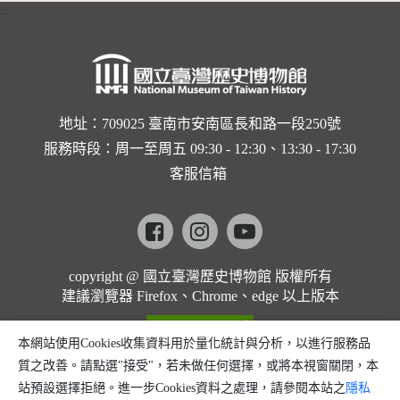
:::
卡穆的馬
勒大地之
歌]【對
世界與生
地址：709025 臺南市安南區長和路一段250號
服務時段：周一至周五 09:30 - 12:30、13:30 - 17:30
命的依戀
客服信箱
─卡穆的
馬勒大地
Facebook
instagram
youtube
之歌】
copyright @ 國立臺灣歷史博物館 版權所有
建議瀏覽器 Firefox、Chrome、edge 以上版本
本網站使用Cookies收集資料用於量化統計與分析，以進行服務品
質之改善。請點選"接受"，若未做任何選擇，或將本視窗關閉，本
站預設選擇拒絕。進一步Cookies資料之處理，請參閱本站之
隱私