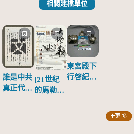
相關建檔單位
東宮殿下
行啓紀念
誰是中共
[21世紀
物銀蓋碗
真正代言
的馬勒、
人？
歌劇人
聲-對世
更 多
界與生命
的依戀—