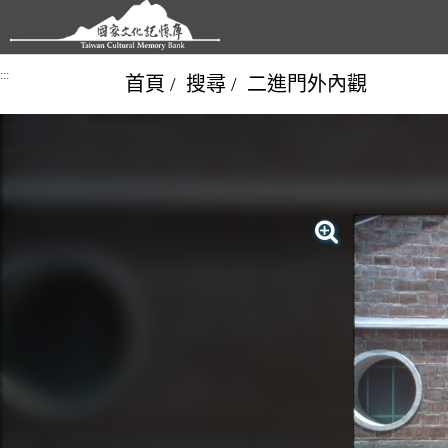
跳到主要內容區塊
:::
首頁
搜尋
二進門外內觀