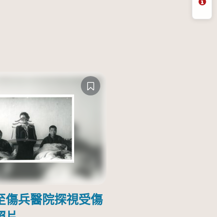
問
至傷兵醫院探視受傷