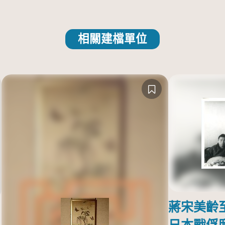
相關建檔單位
蔣宋美齡