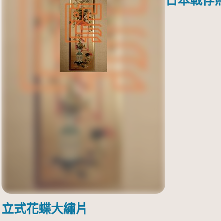
日本戰俘
立式花蝶大繡片