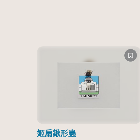
姬扁鍬形蟲