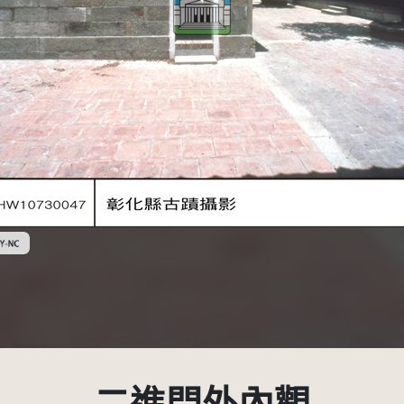
創用CC姓名標示-非商業性 3.0 台灣及其後版本(CC BY-NC 3.0 TW +)