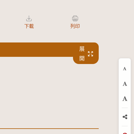
下載
列印
展
開
縮
預
放
分