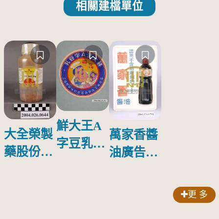
相關建檔單位
鮮大王A
大全榮製
萬家香醬
字豆乳罐
藥股份有
油廣告塑
頭圓形標
限公司出
膠牌
籤紙原稿
品索比林
更 多
錠