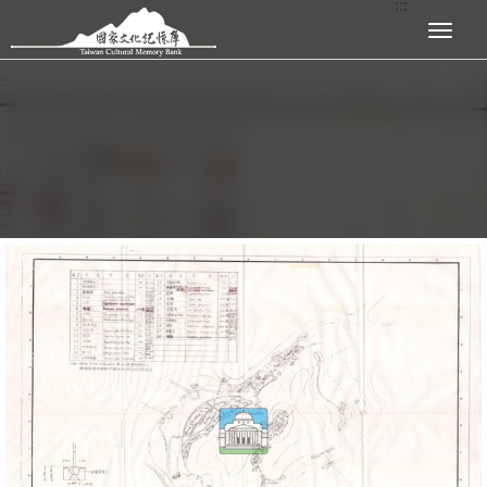
:::
跳到主要內容區塊
展開選單
:::