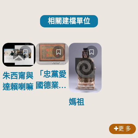
相關建檔單位
「忠黨愛
朱西甯與
國德業並
達賴喇嘛
壽」匾額
媽祖
更 多