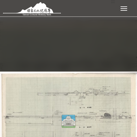
:::
跳到主要內容區塊
展開選單
:::