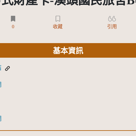
甲式財產卡-溪頭國民旅舍B
0
收藏
引用
基本資訊
結
網
網