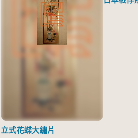
日本戰俘
立式花蝶大繡片