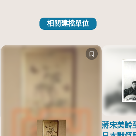
相關建檔單位
蔣宋美齡