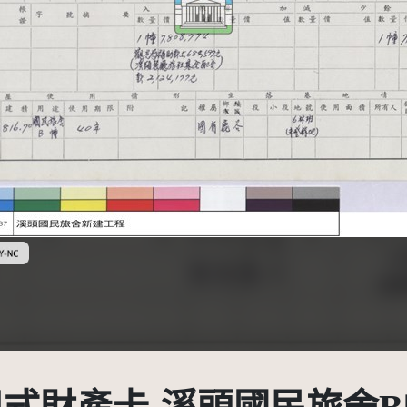
創用CC姓名標示-非商業性 3.0 台灣及其後版本(CC BY-NC 3.0 TW +)