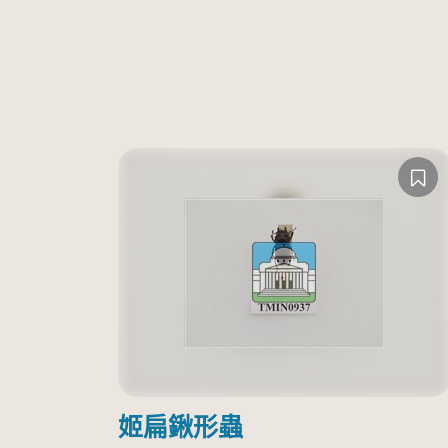
姬扁鍬形蟲