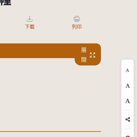
幢
下載
列印
展
開
縮
預
放
分