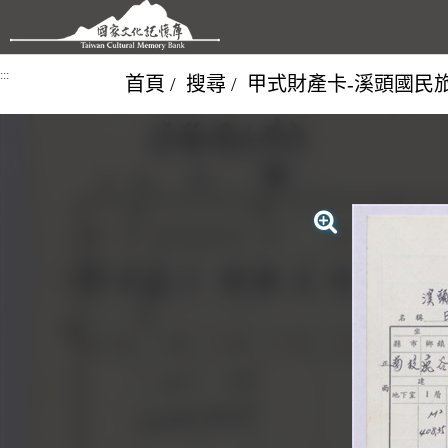
跳到主要內容區塊
:::
首頁
搜尋
甲式財產卡-溪頭國民