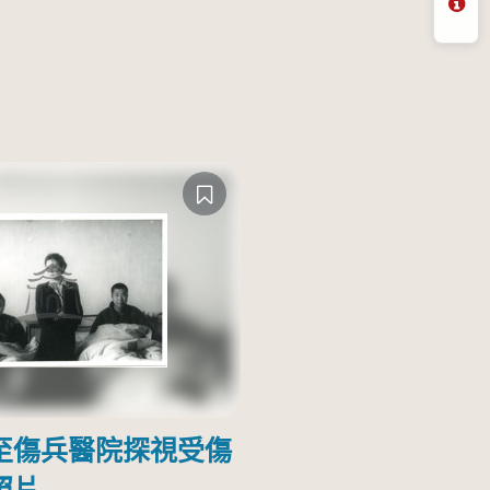
問
至傷兵醫院探視受傷